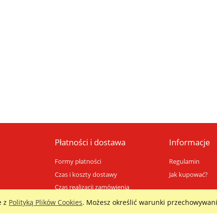
Płatności i dostawa
Informacje
Formy płatności
Regulamin
Czas i koszty dostawy
Jak kupować?
Czas realizacji zamówienia
e z
Polityką Plików Cookies
. Możesz określić warunki przechowywani
Sklep internetowy Shoper.pl