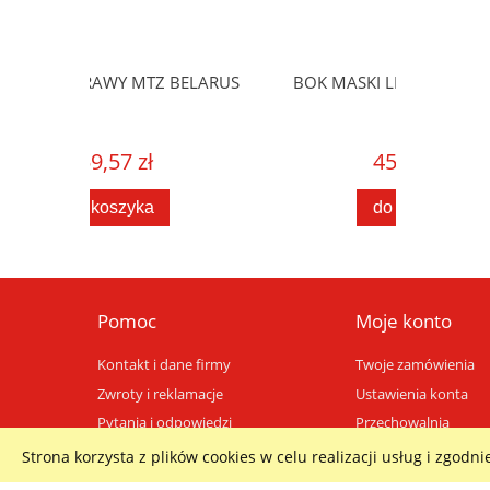
BELARUS
BOK MASKI LEWY MTZ BELARUS
459,57 zł
do koszyka
Pomoc
Moje konto
Kontakt i dane firmy
Twoje zamówienia
Zwroty i reklamacje
Ustawienia konta
Pytania i odpowiedzi
Przechowalnia
Strona korzysta z plików cookies w celu realizacji usług i zgodni