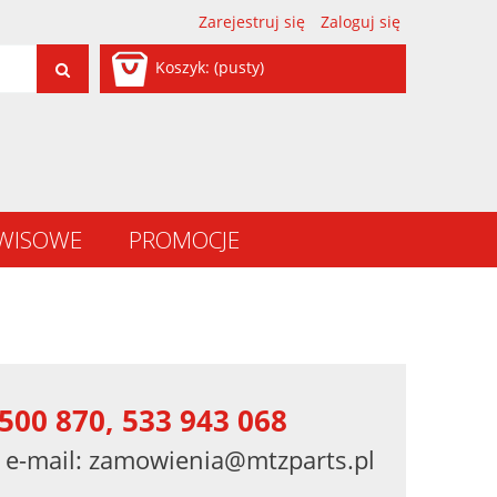
Zarejestruj się
Zaloguj się
Koszyk:
(pusty)
RWISOWE
PROMOCJE
500 870, 533 943 068
 e-mail:
zamowienia@mtzparts.pl