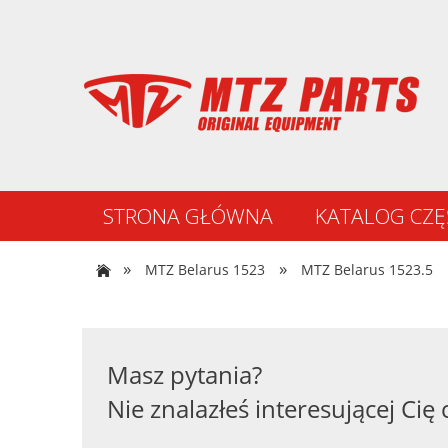
STRONA GŁÓWNA
KATALOG CZĘ
NOWOŚCI
»
»
MTZ Belarus 1523
MTZ Belarus 1523.5
Masz pytania?
Nie znalazłeś interesującej Cię 