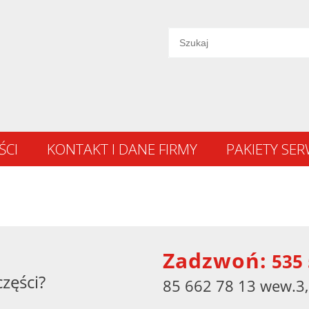
ŚCI
KONTAKT I DANE FIRMY
PAKIETY SE
Zadzwoń:
535 
części?
85 662 78 13 wew.3,