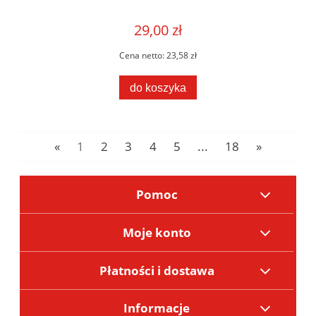
29,00 zł
Cena netto:
23,58 zł
do koszyka
«
1
2
3
4
5
...
18
»
Pomoc
Moje konto
Płatności i dostawa
Informacje