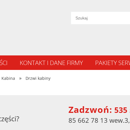
ŚCI
KONTAKT I DANE FIRMY
PAKIETY SE
»
Kabina
Drzwi kabiny
Zadzwoń:
535 
części?
85 662 78 13 wew.3,