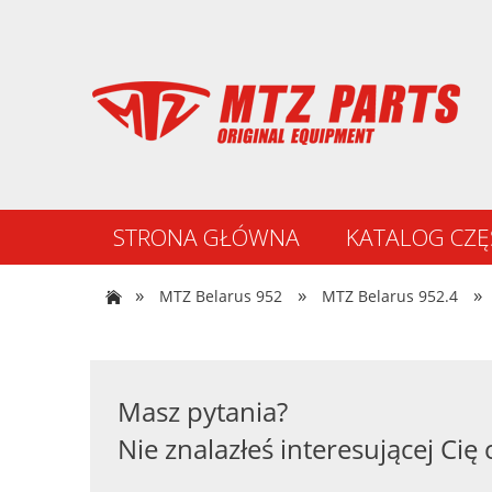
STRONA GŁÓWNA
KATALOG CZĘ
NOWOŚCI
»
»
»
MTZ Belarus 952
MTZ Belarus 952.4
Masz pytania?
Nie znalazłeś interesującej Cię 