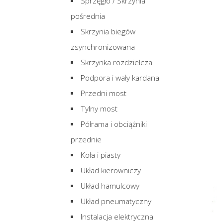
Sprzęgło / Skrzynia
pośrednia
Skrzynia biegów
zsynchronizowana
Skrzynka rozdzielcza
Podpora i wały kardana
Przedni most
Tylny most
Półrama i obciążniki
przednie
Koła i piasty
Układ kierowniczy
Układ hamulcowy
Układ pneumatyczny
Instalacja elektryczna