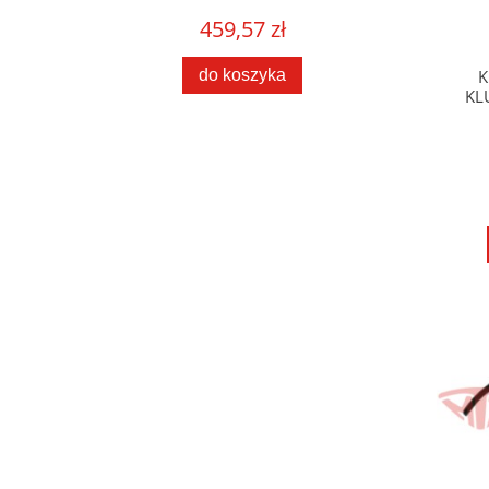
459,57 zł
do koszyka
K
KL