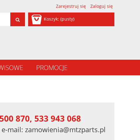
Zarejestruj się
Zaloguj się
Koszyk:
(pusty)
RWISOWE
PROMOCJE
500 870, 533 943 068
 e-mail:
zamowienia@mtzparts.pl