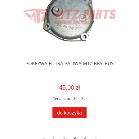
POKRYWA FILTRA PALIWA MTZ BEALRUS
45,00 zł
Cena netto:
36,59 zł
do koszyka
«
1
2
3
4
»