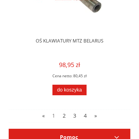
OŚ KLAWIATURY MTZ BELARUS
98,95 zł
Cena netto:
80,45 zł
do koszyka
«
1
2
3
4
»
Pomoc