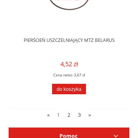
PIERŚCIEŃ USZCZELNIAJĄCY MTZ BELARUS
4,52 zł
Cena netto:
3,67 zł
do koszyka
«
1
2
3
»
Pomoc