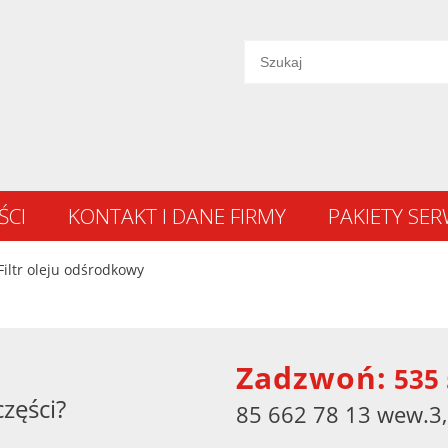
ŚCI
KONTAKT I DANE FIRMY
PAKIETY SE
Filtr oleju odśrodkowy
Zadzwoń:
535 
części?
85 662 78 13 wew.3,