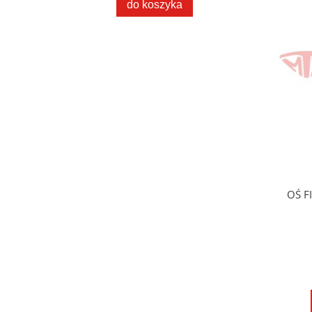
do koszyka
OŚ F