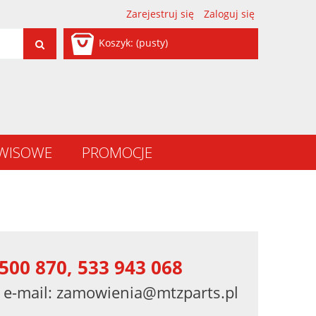
Zarejestruj się
Zaloguj się
Koszyk:
(pusty)
RWISOWE
PROMOCJE
500 870, 533 943 068
 e-mail:
zamowienia@mtzparts.pl