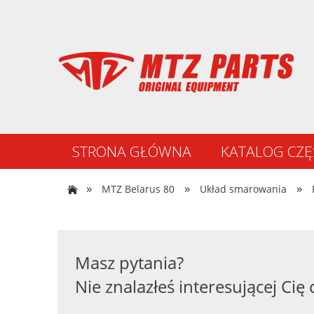
STRONA GŁÓWNA
KATALOG CZĘ
NOWOŚCI
»
»
»
MTZ Belarus 80
Układ smarowania
Masz pytania?
Nie znalazłeś interesującej Cię 