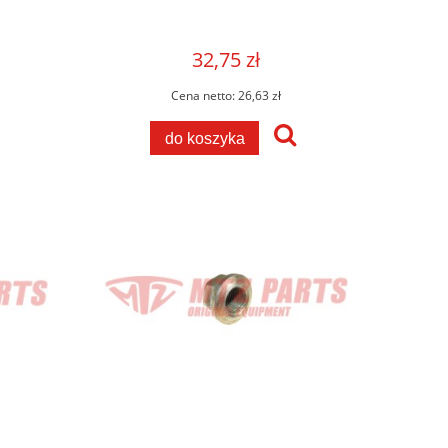
32,75 zł
Cena netto:
26,63 zł
do koszyka