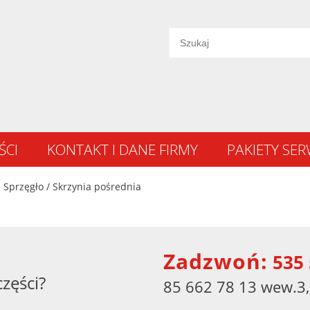
ŚCI
KONTAKT I DANE FIRMY
PAKIETY SE
Sprzęgło / Skrzynia pośrednia
Zadzwoń:
535 
części?
85 662 78 13 wew.3,