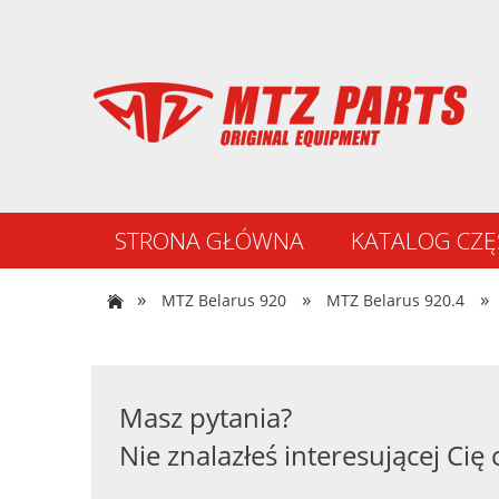
STRONA GŁÓWNA
KATALOG CZĘ
NOWOŚCI
»
»
»
MTZ Belarus 920
MTZ Belarus 920.4
Masz pytania?
Nie znalazłeś interesującej Cię 