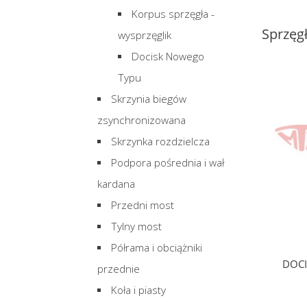
Korpus sprzęgła -
Sprzęgł
wysprzęglik
Docisk Nowego
Typu
Skrzynia biegów
zsynchronizowana
Skrzynka rozdzielcza
Podpora pośrednia i wał
kardana
Przedni most
Tylny most
Półrama i obciążniki
DOCI
przednie
Koła i piasty