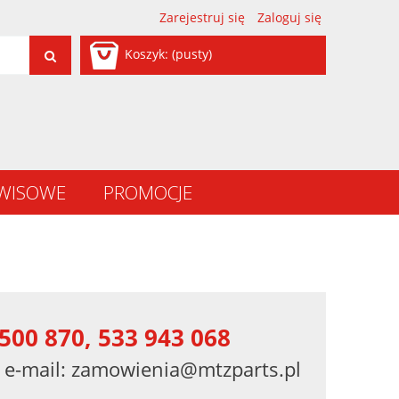
Zarejestruj się
Zaloguj się
Koszyk:
(pusty)
RWISOWE
PROMOCJE
500 870, 533 943 068
 e-mail:
zamowienia@mtzparts.pl