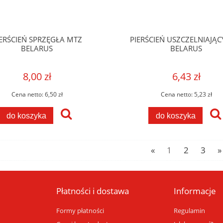
ERŚCIEŃ SPRZĘGŁA MTZ
PIERŚCIEŃ USZCZELNIAJĄC
BELARUS
BELARUS
8,00 zł
6,43 zł
Cena netto:
6,50 zł
Cena netto:
5,23 zł
do koszyka
do koszyka
«
1
2
3
»
Płatności i dostawa
Informacje
Formy płatności
Regulamin