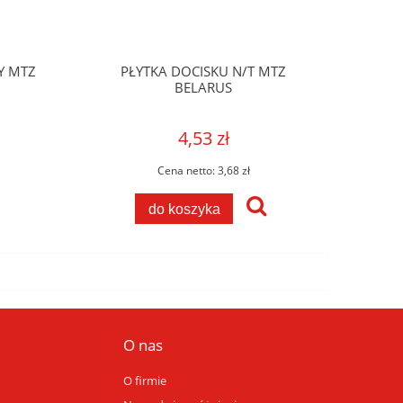
Y MTZ
PŁYTKA DOCISKU N/T MTZ
BELARUS
4,53 zł
Cena netto:
3,68 zł
do koszyka
O nas
O firmie