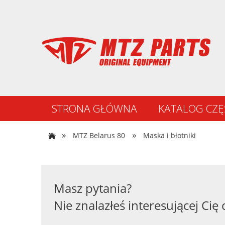
STRONA GŁÓWNA
KATALOG CZĘ
NOWOŚCI
»
»
MTZ Belarus 80
Maska i błotniki
Masz pytania?
Nie znalazłeś interesującej Cię 