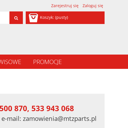
Zarejestruj się
Zaloguj się
Koszyk:
(pusty)
RWISOWE
PROMOCJE
500 870, 533 943 068
 e-mail:
zamowienia@mtzparts.pl