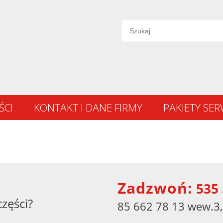
ŚCI
KONTAKT I DANE FIRMY
PAKIETY SE
Zadzwoń:
535 
części?
85 662 78 13 wew.3,