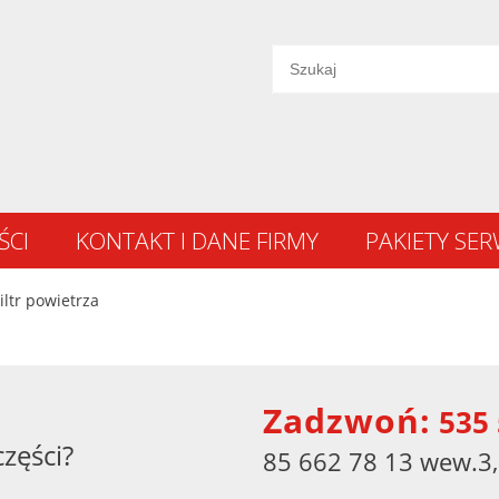
ŚCI
KONTAKT I DANE FIRMY
PAKIETY SE
iltr powietrza
Zadzwoń:
535 
części?
85 662 78 13 wew.3,