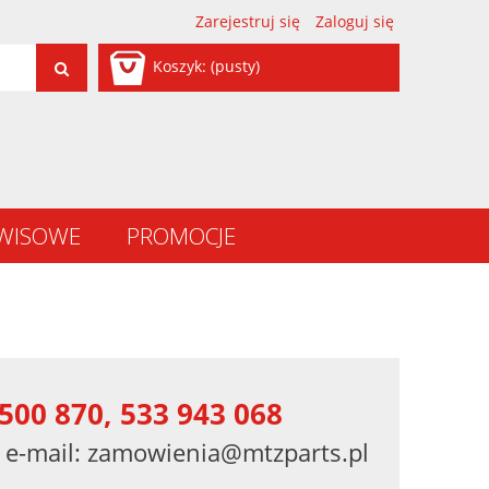
Zarejestruj się
Zaloguj się
Koszyk:
(pusty)
RWISOWE
PROMOCJE
500 870, 533 943 068
 e-mail:
zamowienia@mtzparts.pl