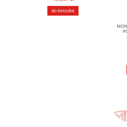
do koszyka
MONO
P