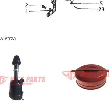
owietrza