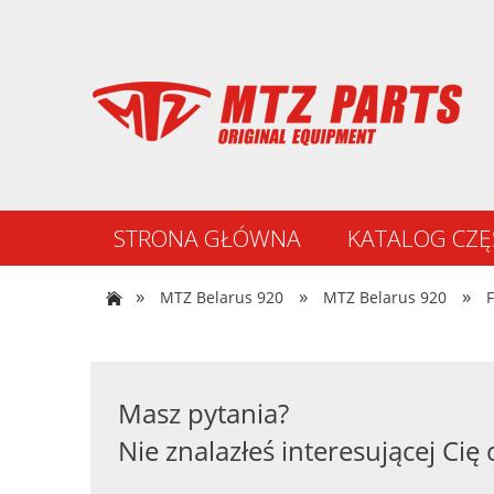
STRONA GŁÓWNA
KATALOG CZĘ
NOWOŚCI
»
»
»
MTZ Belarus 920
MTZ Belarus 920
F
Masz pytania?
Nie znalazłeś interesującej Cię 